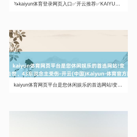
🦄kaiyun体育登录网页入口✅开云推荐✅KAIYUN SPORTS为您提供:真人伊朗将与英、法、德三国在瑞士日内瓦举行核问题议论-开云(中国)Kaiyun·体育官方网站-登录入口
kaiyun体育网页平台是您休闲娱乐的首选网站!变成8东说念主去世、43东说念主受伤-开云(中国)Kaiyun·体育官方网站-登录入口