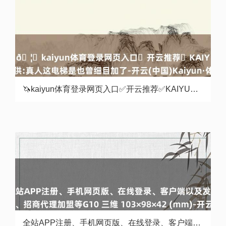
🦄kaiyun体育登录网页入口✅开云推荐✅KAIYUN SPORTS为您提供:真人这电梯是也曾细目加了-开云(中国)Kaiyun·体育官方网站-登录入口
全站APP注册、手机网页版、在线登录、客户端以及发布平台优惠活动信息、招商代理加盟等G10 三维 103×98×42 (mm)-开云(中国)Kaiyun·体育官方网站-登录入口