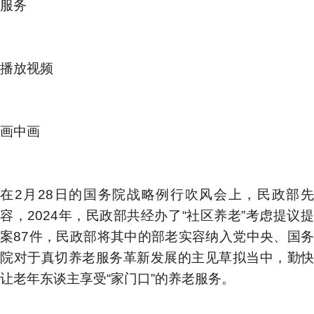
服务
播放视频
画中画
在2月28日的国务院战略例行吹风会上，民政部先
容，2024年，民政部共经办了“社区养老”考虑提议提
案87件，民政部将其中的部老实容纳入党中央、国务
院对于真切养老服务革新发展的主见草拟当中，勤快
让老年东谈主享受“家门口”的养老服务。