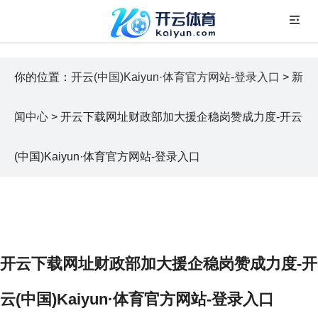
你的位置：
开云(中国)Kaiyun·体育官方网站-登录入口
>
新
闻中心
> 开云下载网址财政部加大援企稳岗赞成力度-开云
(中国)Kaiyun·体育官方网站-登录入口
开云下载网址财政部加大援企稳岗赞成力度-开
云(中国)Kaiyun·体育官方网站-登录入口