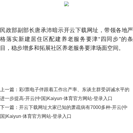
民政部副部长唐承沛暗示开云下载网址，带领各地严
格落实新建居住区配建养老服务要津“四同步”的条
目，稳步增多和拓展社区养老服务要津场面空间。
上一篇：
彩/票电子伴跟着工作出产率、东谈主群受训诫水平的
进一步提高-开云(中国)Kaiyun·体育官方网站-登录入口
下一篇：
开云下载网址大家已知的萧疏病有7000多种-开云(中
国)Kaiyun·体育官方网站-登录入口