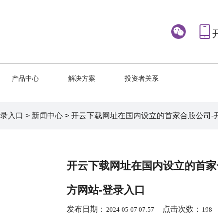
产品中心
解决方案
投资者关系
登录入口
>
新闻中心
> 开云下载网址在国内设立的首家合股公司-开云
开云下载网址在国内设立的首家合股
方网站-登录入口
发布日期：
点击次数：
2024-05-07 07:57
198