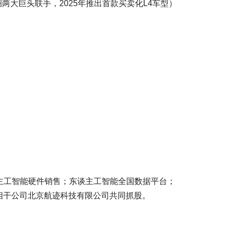
两大巨头联手，2025年推出首款买卖化L4车型）
谈主工智能硬件销售；东谈主工智能全国数据平台；
相干公司北京航迹科技有限公司共同抓股。