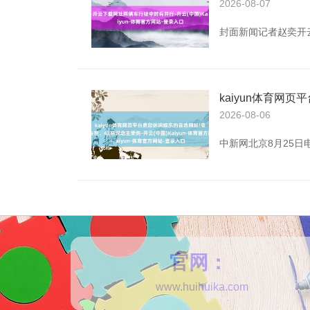
2026-08-07
2026-08-06
官网：
www.huihuika.com