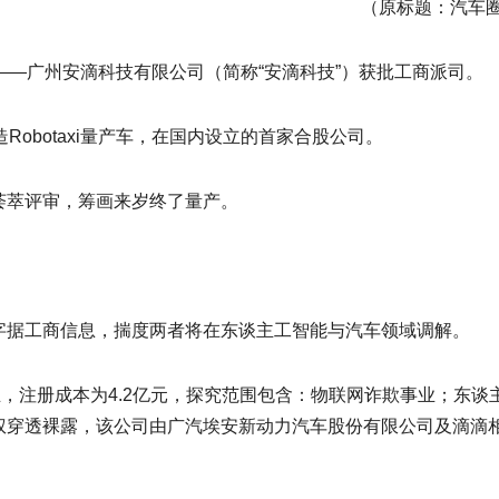
（原标题：汽车圈
——广州安滴科技有限公司（简称“安滴科技”）获批工商派司。
obotaxi量产车，在国内设立的首家合股公司。
荟萃评审，筹画来岁终了量产。
字据工商信息，揣度两者将在东谈主工智能与汽车领域调解。
立，注册成本为4.2亿元，探究范围包含：物联网诈欺事业；东
权穿透裸露，该公司由广汽埃安新动力汽车股份有限公司及滴滴