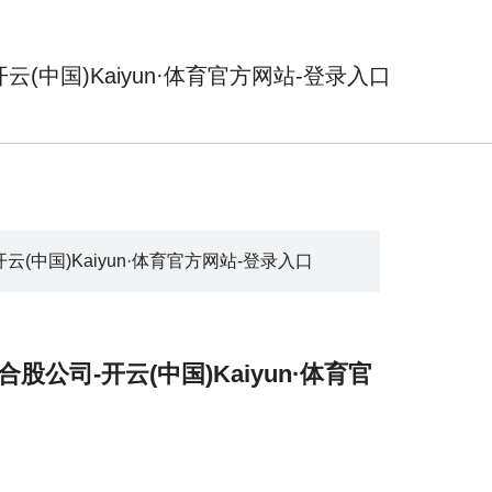
开云(中国)Kaiyun·体育官方网站-登录入口
(中国)Kaiyun·体育官方网站-登录入口
公司-开云(中国)Kaiyun·体育官